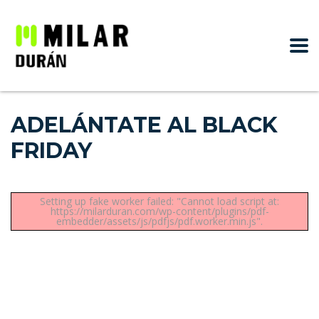
ADELÁNTATE AL BLACK
FRIDAY
Setting up fake worker failed: "Cannot load script at:
https://milarduran.com/wp-content/plugins/pdf-
embedder/assets/js/pdfjs/pdf.worker.min.js".