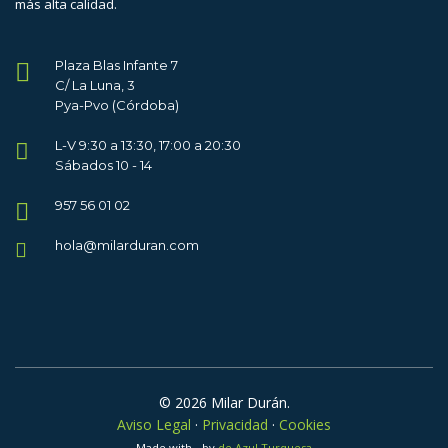
más alta calidad.
Plaza Blas Infante 7
C/ La Luna, 3
Pya-Pvo (Córdoba)
L-V 9:30 a 13:30, 17:00 a 20:30
Sábados 10 - 14
957 56 01 02
hola@milarduran.com
© 2026 Milar Durán.
Aviso Legal
·
Privacidad
·
Cookies
Made with
by
de Azul Turquesa