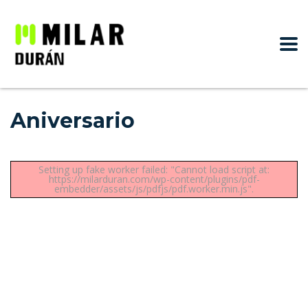
Aniversario
Setting up fake worker failed: "Cannot load script at:
https://milarduran.com/wp-content/plugins/pdf-
embedder/assets/js/pdfjs/pdf.worker.min.js".