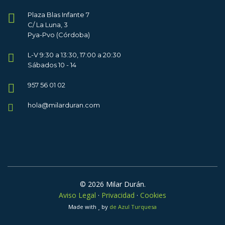
Plaza Blas Infante 7
C/ La Luna, 3
Pya-Pvo (Córdoba)
L-V 9:30 a 13:30, 17:00 a 20:30
Sábados 10 - 14
957 56 01 02
hola@milarduran.com
© 2026 Milar Durán.
Aviso Legal
·
Privacidad
·
Cookies
Made with
by
de Azul Turquesa