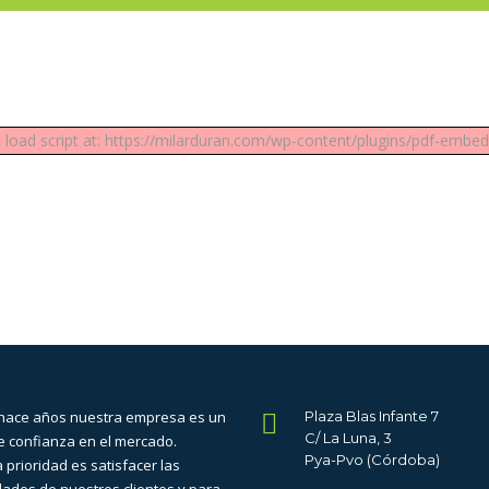
t load script at: https://milarduran.com/wp-content/plugins/pdf-embedd
hace años nuestra empresa es un
Plaza Blas Infante 7
C/ La Luna, 3
e confianza en el mercado.
Pya-Pvo (Córdoba)
 prioridad es satisfacer las