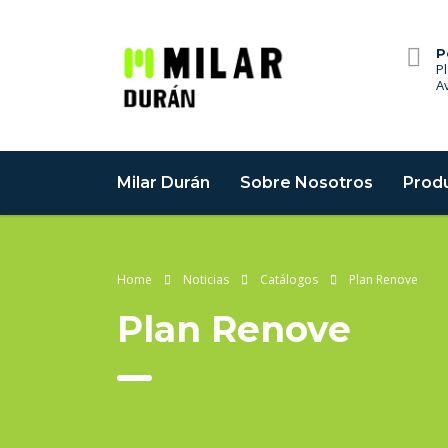
P
Pl
A
Milar Durán
Sobre Nosotros
Produ
Home
Noticias
Catálogos
Plan Renove
Plan Renove