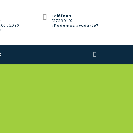
Teléfono
s
957 56 01 02
7:00 a 20:30
¿Podemos ayudarte?
4
o