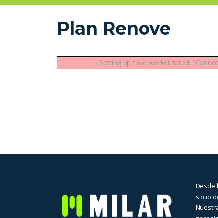
Plan Renove
Setting up fake worker failed: "Canno
Desde 
socio d
Nuestra